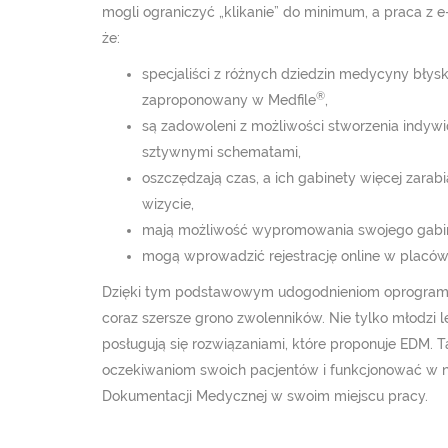
mogli ograniczyć „klikanie” do minimum, a praca z e
że:
specjaliści z różnych dziedzin medycyny błyska
®
zaproponowany w Medfile
,
są zadowoleni z możliwości stworzenia indywidu
sztywnymi schematami,
oszczędzają czas, a ich gabinety więcej zar
wizycie,
mają możliwość wypromowania swojego gabin
mogą wprowadzić rejestrację online w placówce,
Dzięki tym podstawowym udogodnieniom oprogram
coraz szersze grono zwolenników. Nie tylko młodzi 
posługują się rozwiązaniami, które proponuje EDM. 
oczekiwaniom swoich pacjentów i funkcjonować w 
Dokumentacji Medycznej w swoim miejscu pracy.