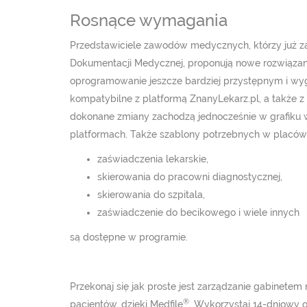
Rosnące wymagania
Przedstawiciele zawodów medycznych, którzy już za
Dokumentacji Medycznej, proponują nowe rozwiązan
oprogramowanie jeszcze bardziej przystępnym i wyg
kompatybilne z platformą ZnanyLekarz.pl, a także 
dokonane zmiany zachodzą jednocześnie w grafiku 
platformach. Także szablony potrzebnych w placó
zaświadczenia lekarskie,
skierowania do pracowni diagnostycznej,
skierowania do szpitala,
zaświadczenie do becikowego i wiele innych
są dostępne w programie.
Przekonaj się jak proste jest zarządzanie gabinete
®
pacjentów, dzięki Medfile
. Wykorzystaj 14-dniowy 