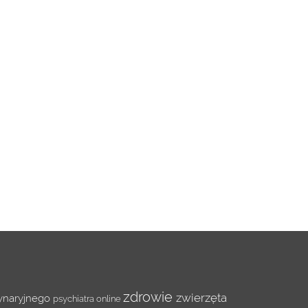
zdrowie
zwierzęta
rynaryjnego
psychiatra online