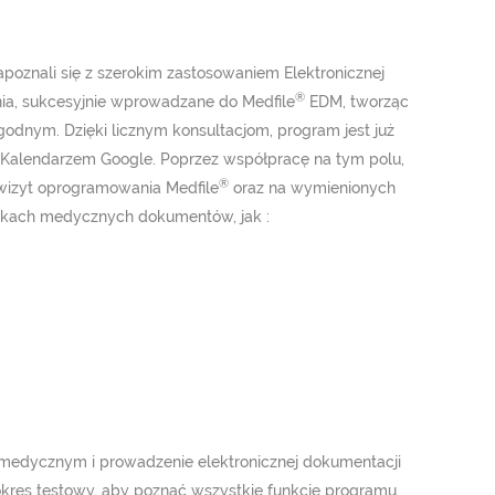
poznali się z szerokim zastosowaniem Elektronicznej
®
ia, sukcesyjnie wprowadzane do Medfile
EDM, tworząc
odnym. Dzięki licznym konsultacjom, program jest już
z Kalendarzem Google. Poprzez współpracę na tym polu,
®
wizyt oprogramowania Medfile
oraz na wymienionych
wkach medycznych dokumentów, jak :
m medycznym i prowadzenie elektronicznej dokumentacji
okres testowy, aby poznać wszystkie funkcje programu.