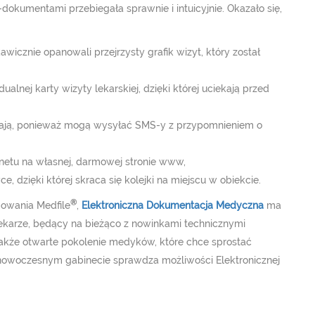
-dokumentami przebiegała sprawnie i intuicyjnie. Okazało się,
wicznie opanowali przejrzysty grafik wizyt, który został
alnej karty wizyty lekarskiej, dzięki której uciekają przed
abiają, ponieważ mogą wysyłać SMS-y z przypomnieniem o
etu na własnej, darmowej stronie www,
 dzięki której skraca się kolejki na miejscu w obiekcie.
®
owania Medfile
,
Elektroniczna Dokumentacja Medyczna
ma
lekarze, będący na bieżąco z nowinkami technicznymi
Także otwarte pokolenie medyków, które chce sprostać
nowoczesnym gabinecie sprawdza możliwości Elektronicznej