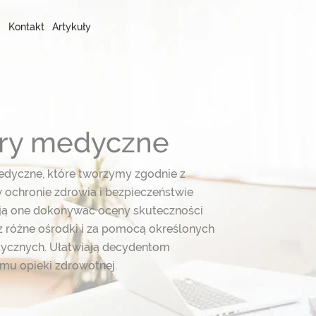
Kontakt
Artykuły
stry medyczne
edyczne, które tworzymy zgodnie z
 ochronie zdrowia i bezpieczeństwie
ają one dokonywać oceny skuteczności
 różne ośrodki i za pomocą określonych
ycznych. Ułatwiają decydentom
emu opieki zdrowotnej.