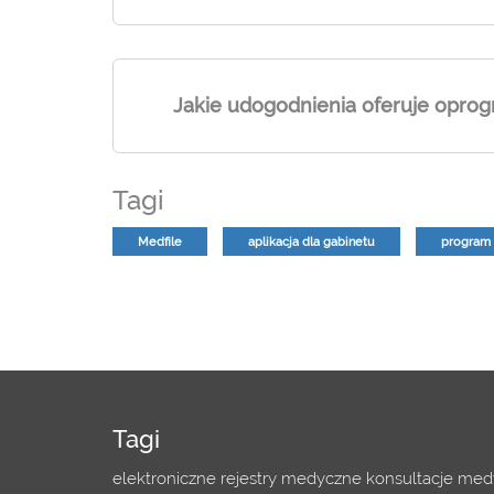
Jakie udogodnienia oferuje opro
Tagi
Medfile
aplikacja dla gabinetu
program 
Tagi
elektroniczne rejestry medyczne
konsultacje med