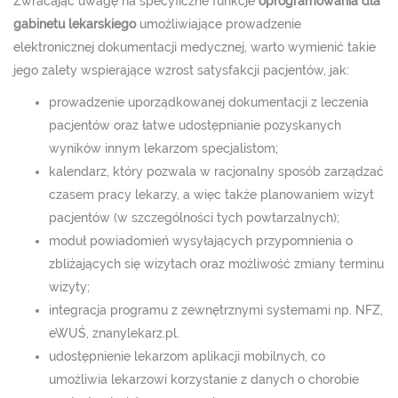
Zwracając uwagę na specyficzne funkcje
oprogramowania dla
gabinetu lekarskiego
umożliwiające prowadzenie
elektronicznej dokumentacji medycznej, warto wymienić takie
jego zalety wspierające wzrost satysfakcji pacjentów, jak:
prowadzenie uporządkowanej dokumentacji z leczenia
pacjentów oraz łatwe udostępnianie pozyskanych
wyników innym lekarzom specjalistom;
kalendarz, który pozwala w racjonalny sposób zarządzać
czasem pracy lekarzy, a więc także planowaniem wizyt
pacjentów (w szczególności tych powtarzalnych);
moduł powiadomień wysyłających przypomnienia o
zbliżających się wizytach oraz możliwość zmiany terminu
wizyty;
integracja programu z zewnętrznymi systemami np. NFZ,
eWUŚ, znanylekarz.pl.
udostępnienie lekarzom aplikacji mobilnych, co
umożliwia lekarzowi korzystanie z danych o chorobie