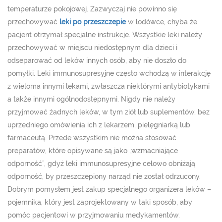
temperaturze pokojowej. Zazwyczaj nie powinno się
przechowywać
leki po przeszczepie
w lodówce, chyba że
pacjent otrzymał specjalne instrukcje. Wszystkie leki należy
przechowywać w miejscu niedostępnym dla dzieci i
odseparować od leków innych osób, aby nie doszło do
pomyłki. Leki immunosupresyjne często wchodzą w interakcję
z wieloma innymi lekami, zwłaszcza niektórymi antybiotykami
a także innymi ogólnodostępnymi. Nigdy nie należy
przyjmować żadnych leków, w tym ziół lub suplementów, bez
uprzedniego omówienia ich z lekarzem, pielęgniarką lub
farmaceutą. Przede wszystkim nie można stosować
preparatów, które opisywane są jako „wzmacniające
odporność”, gdyż leki immunosupresyjne celowo obniżają
odporność, by przeszczepiony narząd nie został odrzucony.
Dobrym pomysłem jest zakup specjalnego organizera leków –
pojemnika, który jest zaprojektowany w taki sposób, aby
pomóc pacjentowi w przyjmowaniu medykamentów.