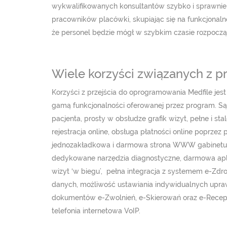
wykwalifikowanych konsultantów szybko i sprawnie pr
pracowników placówki, skupiając się na funkcjonaln
że personel będzie mógł w szybkim czasie rozpoczą
Wiele korzyści związanych z p
Korzyści z przejścia do oprogramowania Medfile jest
gamą funkcjonalności oferowanej przez program. Są
pacjenta, prosty w obsłudze grafik wizyt, pełne i st
rejestracja online, obsługa płatności online poprz
jednozakładkowa i darmowa strona WWW gabinetu or
dedykowane narzędzia diagnostyczne, darmowa apli
wizyt ‘w biegu’, pełna integracja z systemem e-Zdr
danych, możliwość ustawiania indywidualnych upra
dokumentów e-Zwolnień, e-Skierowań oraz e-Recept
telefonia internetowa VoIP.