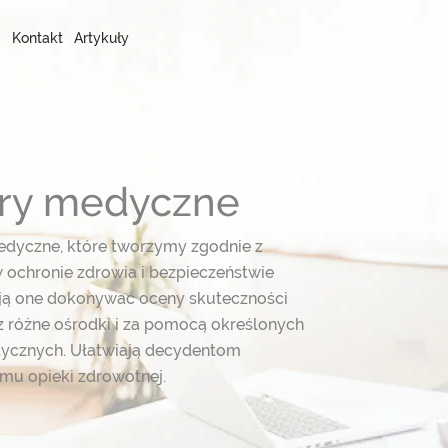
Kontakt
Artykuły
stry medyczne
edyczne, które tworzymy zgodnie z
 ochronie zdrowia i bezpieczeństwie
ają one dokonywać oceny skuteczności
 różne ośrodki i za pomocą określonych
ycznych. Ułatwiają decydentom
emu opieki zdrowotnej.