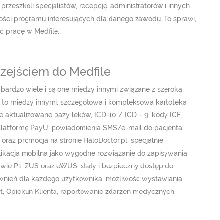
zeszkoli specjalistów, recepcję, administratorów i innych
ości programu interesujących dla danego zawodu. To sprawi,
ć pracę w Medfile.
rzejściem do Medfile
 bardzo wiele i są one między innymi związane z szeroką
 to między innymi: szczegółowa i kompleksowa kartoteka
ale aktualizowane bazy leków, ICD-10 / ICD – 9, kody ICF,
ez platformę PayU, powiadomienia SMS/e-mail do pacjenta,
az promocja na stronie HaloDoctor.pl, specjalnie
kacja mobilna jako wygodne rozwiązanie do zapisywania
owie P1, ZUS oraz eWUŚ, stały i bezpieczny dostęp do
wnień dla każdego użytkownika, możliwość wystawiania
, Opiekun Klienta, raportowanie zdarzeń medycznych,