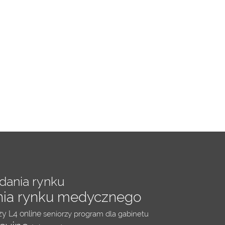
dania rynku
nia rynku medycznego
rzy
L4 online
seniorzy
program dla gabinetu