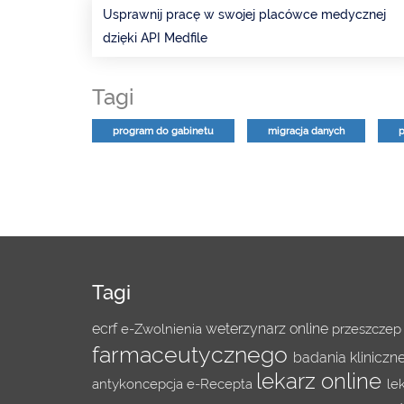
Usprawnij pracę w swojej placówce medycznej
dzięki API Medfile
Tagi
program do gabinetu
migracja danych
p
Tagi
ecrf
weterzynarz online
e-Zwolnienia
przeszczep
farmaceutycznego
badania kliniczn
lekarz online
antykoncepcja
e-Recepta
le