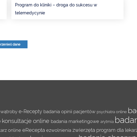
Program do kliniki – droga do sukcesu w
telemedycynie
rzenieś dane
ba
e-Recepty
 wątroby
badania opinii pacjentów
psychiatra online
bada
konsultacje online
e
badania marketingowe
arytmia
eRecepta
zwierzęta
program dla leka
karz online
ezwolnienia