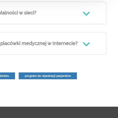
łalności w sieci?
 placówki medycznej w Internecie?
binetu
program do rejestracji pacjentów