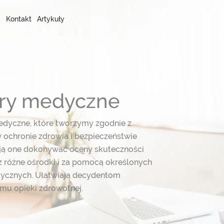
Kontakt
Artykuły
stry medyczne
edyczne, które tworzymy zgodnie z
 ochronie zdrowia i bezpieczeństwie
ają one dokonywać oceny skuteczności
 różne ośrodki i za pomocą określonych
ycznych. Ułatwiają decydentom
emu opieki zdrowotnej.