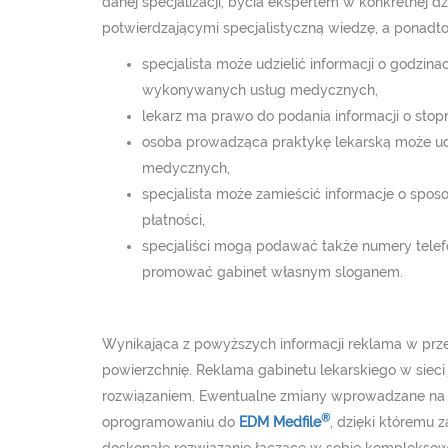
danej specjalizacji, bycia ekspertem w konkretnej d
potwierdzającymi specjalistyczną wiedzę, a ponadto
specjalista może udzielić informacji o godzin
wykonywanych usług medycznych,
lekarz ma prawo do podania informacji o stop
osoba prowadząca praktykę lekarską może ud
medycznych,
specjalista może zamieścić informacje o spos
płatności,
specjaliści mogą podawać także numery telefo
promować gabinet własnym sloganem.
Wynikająca z powyższych informacji reklama w prz
powierzchnię. Reklama gabinetu lekarskiego w siec
rozwiązaniem. Ewentualne zmiany wprowadzane na bie
®
oprogramowaniu do
EDM Medfile
, dzięki któremu