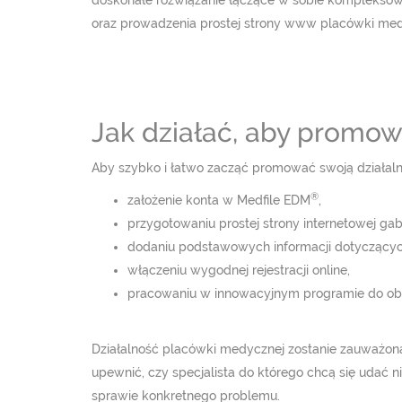
doskonałe rozwiązanie łączące w sobie komplekso
oraz prowadzenia prostej strony www placówki med
Jak działać, aby promow
Aby szybko i łatwo zacząć promować swoją działalno
®
założenie konta w Medfile EDM
,
przygotowaniu prostej strony internetowej gab
dodaniu podstawowych informacji dotyczących
włączeniu wygodnej rejestracji online,
pracowaniu w innowacyjnym programie do obsł
Działalność placówki medycznej zostanie zauważona
upewnić, czy specjalista do którego chcą się udać 
sprawie konkretnego problemu.