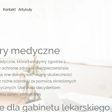
Kontakt
Artykuły
stry medyczne
edyczne, które tworzymy zgodnie z
 ochronie zdrowia i bezpieczeństwie
ają one dokonywać oceny skuteczności
 różne ośrodki i za pomocą określonych
ycznych. Ułatwiają decydentom
emu opieki zdrowotnej.
 dla gabinetu lekarskiego