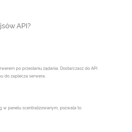
ejsów API?
serwerem po przesłaniu żądania. Dostarczasz do API
pu do zaplecza serwera.
ług w panelu scentralizowanym, pozwala to