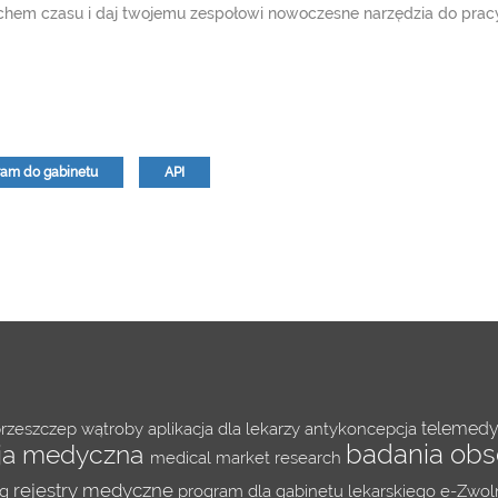
duchem czasu i daj twojemu zespołowi nowoczesne narzędzia do prac
ram do gabinetu
API
telemed
rzeszczep wątroby
aplikacja dla lekarzy
antykoncepcja
badania ob
cja medyczna
medical market research
rejestry medyczne
og
program dla gabinetu lekarskiego
e-Zwol