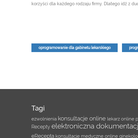
korzyści dla każdego rodzaju firmy. Dlatego idź z 
oprogramowanie dla gabinetu lekarskiego
prog
Tagi
konsultacje online
ezwolnienia
lekarz online
p
elektroniczna dokumenta
Recepty
eRecepta
konsultacje medyczne online
ginekol