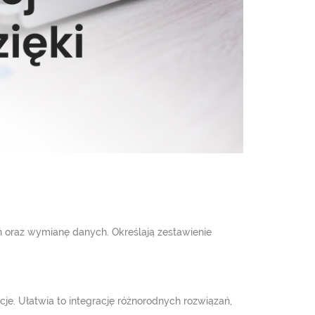
ań oraz wymianę danych. Określają zestawienie
e. Ułatwia to integrację różnorodnych rozwiązań,