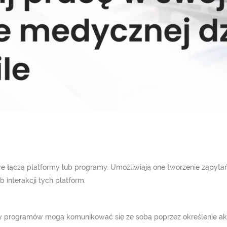
które łączą platformy lub programy. Umożliwiają one tworzenie zapyt
interakcji tych platform.
py programów mogą komunikować się ze sobą poprzez określenie akcj