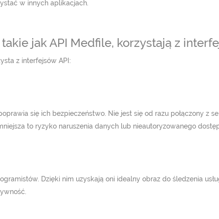
stać w innych aplikacjach.
kie jak API Medfile, korzystają z interf
ta z interfejsów API:
 poprawia się ich bezpieczeństwo. Nie jest się od razu połączony z 
Zmniejsza to ryzyko naruszenia danych lub nieautoryzowanego dostę
rogramistów. Dzięki nim uzyskają oni idealny obraz do śledzenia us
tywność.