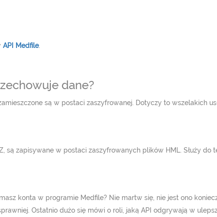
w
API Medfile
.
rzechowuje dane?
zamieszczone są w postaci zaszyfrowanej. Dotyczy to wszelakich usł
, są zapisywane w postaci zaszyfrowanych plików HML. Służy do te
masz konta w programie Medfile? Nie martw się, nie jest ono konie
prawniej. Ostatnio dużo się mówi o roli, jaką API odgrywają w ule