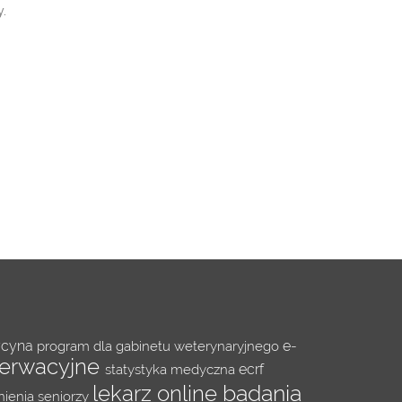
y.
ycyna
e-
program dla gabinetu weterynaryjnego
serwacyjne
ecrf
statystyka medyczna
badania
lekarz online
nienia
seniorzy