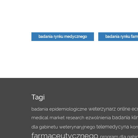
badania rynku medycznego
badania rynku fa
Tagi
weterzynarz online
ec
badania epidemiologiczne
badania kli
medical market research
ezwolnienia
telemedycyna
dla gabinetu weterynaryjnego
kon
farmaceutycznego
program dla gabi