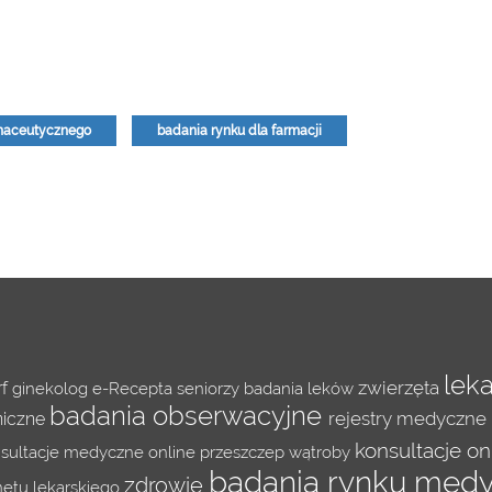
rmaceutycznego
badania rynku dla farmacji
lek
zwierzęta
rf
ginekolog
e-Recepta
seniorzy
badania leków
badania obserwacyjne
rejestry medyczne
niczne
konsultacje on
sultacje medyczne online
przeszczep wątroby
badania rynku med
zdrowie
netu lekarskiego