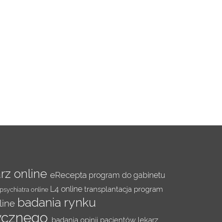
arz online
eRecepta
program do gabinetu
L4 online
transplantacja
program
psychiatra online
badania rynku
line
ycznego
badania opinii pacjentów
lekarz