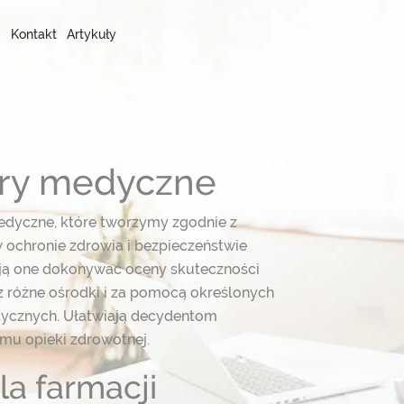
Kontakt
Artykuły
stry medyczne
edyczne, które tworzymy zgodnie z
 ochronie zdrowia i bezpieczeństwie
ają one dokonywać oceny skuteczności
 różne ośrodki i za pomocą określonych
ycznych. Ułatwiają decydentom
emu opieki zdrowotnej.
la farmacji