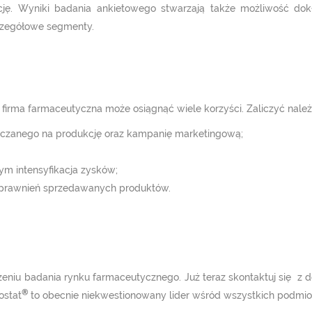
ję. Wyniki badania ankietowego stwarzają także możliwość dok
czegółowe segmenty.
irma farmaceutyczna może osiągnąć wiele korzyści. Zaliczyć należ
czanego na produkcję oraz kampanię marketingową;
ym intensyfikacja zysków;
sprawnień sprzedawanych produktów.
zeniu badania rynku farmaceutycznego. Już teraz skontaktuj się z 
®
ostat
to obecnie niekwestionowany lider wśród wszystkich podmio