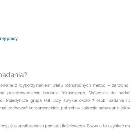
nej pracy
;
badania?
owane z wykorzystaniem wielu różnorodnych metod – zarówno za
 ma przeprowadzenie badania fokusowego. Wówczas do badań
ci. Pojedyncza grupa FGI liczy zwykle około 7 osób. Badania I
emat zachowań konsumenckich, potrzeb w zakresie nabywania lekó
ecyzję o zrealizowaniu pomiaru ilościowego. Pozwoli to uzyskać d