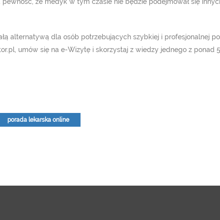
ą pewność, że medyk w tym czasie nie będzie podejmował się innych
łą alternatywą dla osób potrzebujących szybkiej i profesjonalnej p
ctor.pl, umów się na e-Wizytę i skorzystaj z wiedzy jednego z ponad 
porada lekarska online