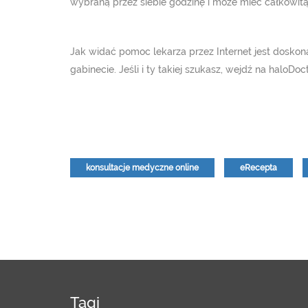
wybraną przez siebie godzinę i może mieć całkowit
Jak widać pomoc lekarza przez Internet jest doskona
gabinecie. Jeśli i ty takiej szukasz, wejdź na haloDo
konsultacje medyczne online
eRecepta
Tagi