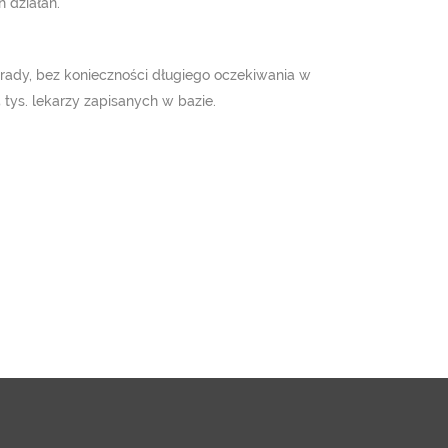
 działań.
orady, bez konieczności długiego oczekiwania w
5 tys. lekarzy zapisanych w bazie.