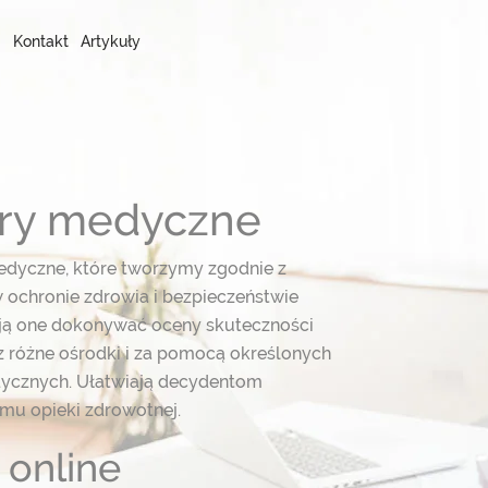
Kontakt
Artykuły
stry medyczne
edyczne, które tworzymy zgodnie z
 ochronie zdrowia i bezpieczeństwie
ają one dokonywać oceny skuteczności
 różne ośrodki i za pomocą określonych
ycznych. Ułatwiają decydentom
emu opieki zdrowotnej.
 online