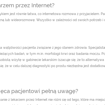
arzem przez Internet?
ykiem jest równie łatwa, co internetowa rozmowa z przyjacielem. 
iczną lub wideorozmowę. Wszystko w zależności od swoich potrzeb i 
a wątpliwości pacjenta związane z jego stanem zdrowia. Specjalis
bieżących badań, w tym m.in. morfologii krwi oraz badania moczu. 
bistą wizytę w gabinecie lekarskim (szacuje się, że to alternatywa
się, że w celu dalszej diagnostyki po prostu niezbędna jest dodatko
więca pacjentowi pełną uwagę?
ie z lekarzem przez Internet nie różni się od tego, które ma miejsc